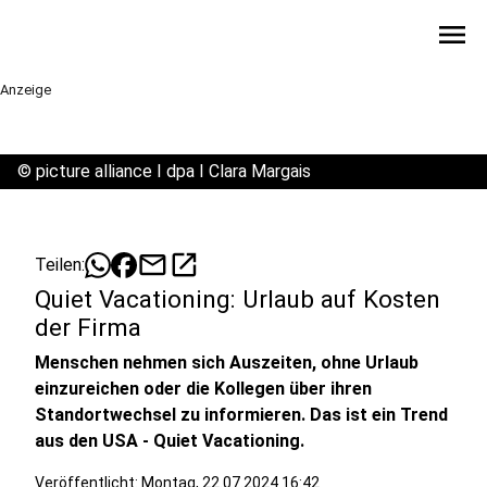
menu
Anzeige
©
picture alliance I dpa I Clara Margais
mail
open_in_new
Teilen:
Quiet Vacationing: Urlaub auf Kosten
der Firma
Menschen nehmen sich Auszeiten, ohne Urlaub
einzureichen oder die Kollegen über ihren
Standortwechsel zu informieren. Das ist ein Trend
aus den USA - Quiet Vacationing.
Veröffentlicht:
Montag, 22.07.2024 16:42