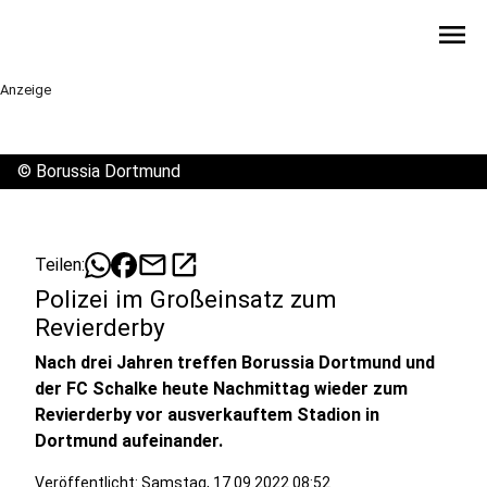
menu
Anzeige
©
Borussia Dortmund
mail
open_in_new
Teilen:
Polizei im Großeinsatz zum
Revierderby
Nach drei Jahren treffen Borussia Dortmund und
der FC Schalke heute Nachmittag wieder zum
Revierderby vor ausverkauftem Stadion in
Dortmund aufeinander.
Veröffentlicht:
Samstag, 17.09.2022 08:52