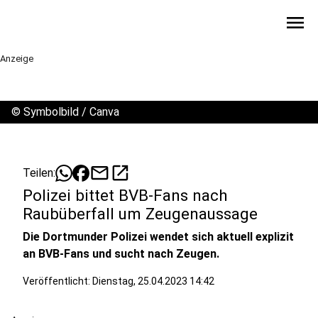
menu
Anzeige
©
Symbolbild / Canva
mail
open_in_new
Teilen:
Polizei bittet BVB-Fans nach
Raubüberfall um Zeugenaussage
Die Dortmunder Polizei wendet sich aktuell explizit
an BVB-Fans und sucht nach Zeugen.
Veröffentlicht:
Dienstag, 25.04.2023 14:42