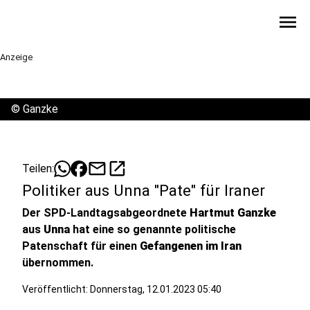
menu
Anzeige
©
Ganzke
mail
open_in_new
Teilen:
Politiker aus Unna "Pate" für Iraner
Der SPD-Landtagsabgeordnete
Hartmut Ganzke
aus
Unna
hat eine so genannte politische
Patenschaft für einen
Gefangenen im Iran
übernommen.
Veröffentlicht:
Donnerstag, 12.01.2023 05:40