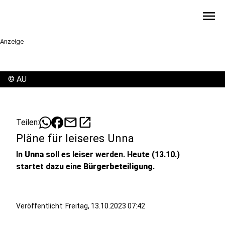
menu
Anzeige
©
AU
mail
open_in_new
Teilen:
Pläne für leiseres Unna
In
Unna
soll es leiser werden. Heute (13.10.)
startet dazu eine
Bürgerbeteiligung
.
Veröffentlicht:
Freitag, 13.10.2023 07:42