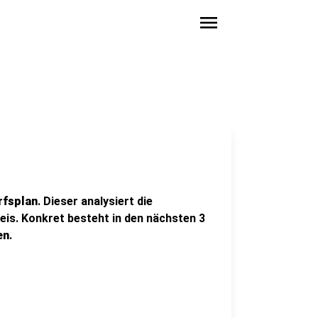
menu
rfsplan
. Dieser analysiert die
eis. Konkret besteht in den nächsten 3
en
.