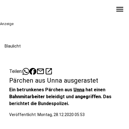
menu
Anzeige
Blaulicht
mail
open_in_new
Teilen:
Pärchen aus Unna ausgerastet
Ein betrunkenes Pärchen aus
Unna
hat einen
Bahnmitarbeiter
beleidigt und
angegriffen
. Das
berichtet die Bundespolizei.
Veröffentlicht:
Montag, 28.12.2020 05:53