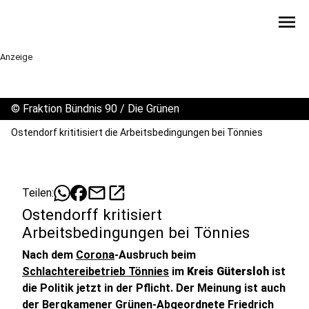
menu
Anzeige
©
Fraktion Bündnis 90 / Die Grünen
Ostendorf krititisiert die Arbeitsbedingungen bei Tönnies
mail
open_in_new
Teilen:
Ostendorff kritisiert
Arbeitsbedingungen bei Tönnies
Nach dem
Corona
-Ausbruch beim
Schlachtereibetrieb Tönnies
im
Kreis Gütersloh
ist
die Politik jetzt in der Pflicht. Der Meinung ist auch
der Bergkamener Grünen-Abgeordnete Friedrich