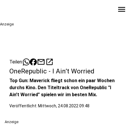
menu
Anzeige
mail
open_in_new
Teilen:
OneRepublic - I Ain’t Worried
Top Gun: Maverick fliegt schon ein paar Wochen
durchs Kino. Den Titeltrack von OneRepublic "I
Ain’t Worried" spielen wir im besten Mix.
Veröffentlicht:
Mittwoch, 24.08.2022 09:48
Anzeige