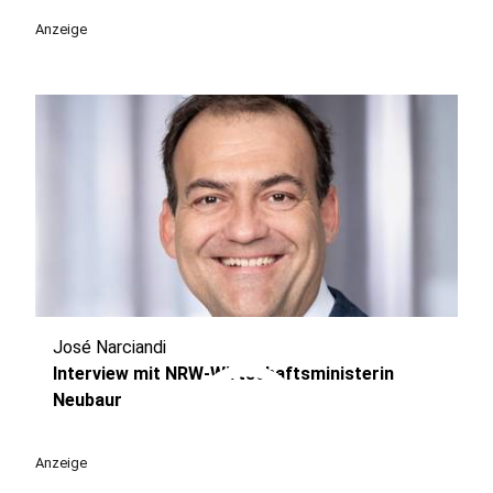
Anzeige
José Narciandi
play_circle
Interview mit NRW-Wirtschaftsministerin
Neubaur
Anzeige