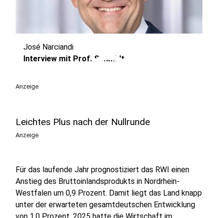
José Narciandi
play_circle
Interview mit Prof. Schmidt
Anzeige
Leichtes Plus nach der Nullrunde
Anzeige
Für das laufende Jahr prognostiziert das RWI einen
Anstieg des Bruttoinlandsprodukts in Nordrhein-
Westfalen um 0,9 Prozent. Damit liegt das Land knapp
unter der erwarteten gesamtdeutschen Entwicklung
von 1,0 Prozent. 2025 hatte die Wirtschaft im