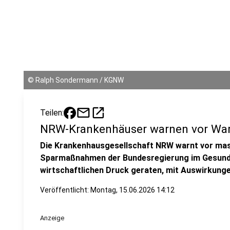
©
Ralph Sondermann / KGNW
mail
open_in_new
Teilen:
NRW-Krankenhäuser warnen vor Wa
Die Krankenhausgesellschaft NRW warnt vor mas
Sparmaßnahmen der Bundesregierung im Gesundh
wirtschaftlichen Druck geraten, mit Auswirkung
Veröffentlicht:
Montag, 15.06.2026 14:12
Anzeige