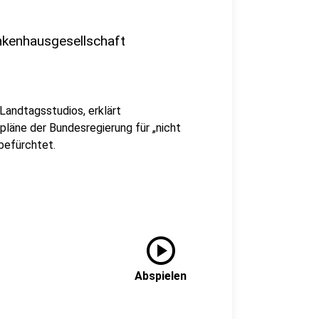
nkenhausgesellschaft
Landtagsstudios, erklärt
pläne der Bundesregierung für „nicht
befürchtet.
play_circle
Abspielen