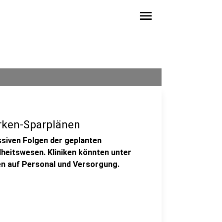
menu
rken-Sparplänen
siven Folgen der geplanten
eitswesen. Kliniken könnten unter
en auf Personal und Versorgung.