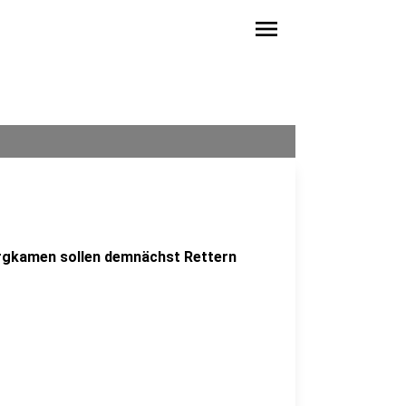
menu
Bergkamen sollen demnächst Rettern