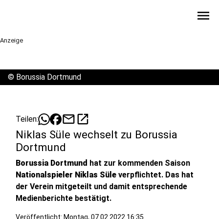
menu
Anzeige
©
Borussia Dortmund
mail
open_in_new
Teilen:
Niklas Süle wechselt zu Borussia
Dortmund
Borussia Dortmund
hat zur kommenden Saison
Nationalspieler Niklas Süle
verpflichtet. Das hat
der Verein mitgeteilt und damit entsprechende
Medienberichte bestätigt.
Veröffentlicht:
Montag, 07.02.2022 16:35