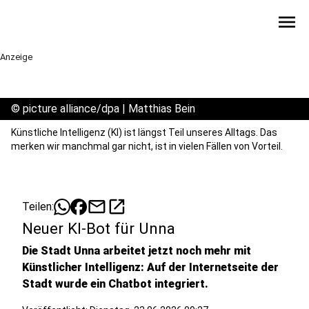
menu
Anzeige
©
picture alliance/dpa | Matthias Bein
Künstliche Intelligenz (KI) ist längst Teil unseres Alltags. Das
merken wir manchmal gar nicht, ist in vielen Fällen von Vorteil.
mail
open_in_new
Teilen:
Neuer KI-Bot für Unna
Die Stadt Unna arbeitet jetzt noch mehr mit
Künstlicher Intelligenz: Auf der Internetseite der
Stadt wurde ein Chatbot integriert.