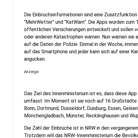
Die Einbruchsinformationen sind eine Zusatzfunktion 
“MehrWetter” und “KatWarn”. Die Apps wurden zum Te
öffentlichen Versicherungen entwickelt und sollen v
oder anderen Katastrophen warnen. Nun warnen sie au
auf die Daten der Polizei. Einmal in der Woche, imm
auf das Smartphone und jeder kann sich auf einer Ka
angucken.
Anzeige
Das Ziel des Innenministerium ist es, dass diese Ap
umfasst. Im Moment ist sie noch auf 16 Großstädte 
Bonn, Dortmund, Düsseldorf, Duisburg, Essen, Gelsenk
Mönchengladbach, Münster, Recklinghausen und Wup
Die Zahl der Einbrüche ist in NRW in den vergangene
Trotzdem will das NRW-Innenministerium die Bevölke