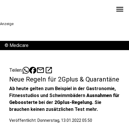
menu
Anzeige
©
Medicare
mail
open_in_new
Teilen:
Neue Regeln für 2Gplus & Quarantäne
Ab heute gelten zum Beispiel in der Gastronomie,
Fitnesstudios und Schwimmbädern
Ausnahmen für
Geboosterte
bei der
2Gplus-Regelung
. Sie
brauchen keinen zusätzlichen Test mehr.
Veröffentlicht:
Donnerstag, 13.01.2022 05:50