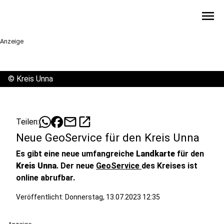
menu
Anzeige
©
Kreis Unna
mail
open_in_new
Teilen:
Neue GeoService für den Kreis Unna
Es gibt eine neue umfangreiche
Landkarte
für den
Kreis Unna
. Der neue
GeoService
des Kreises ist
online abrufbar.
Veröffentlicht:
Donnerstag, 13.07.2023 12:35