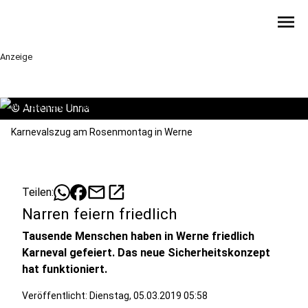
menu
Anzeige
©
Antenne Unna
Karnevalszug am Rosenmontag in Werne
mail
open_in_new
Teilen:
Narren feiern friedlich
Tausende Menschen haben in Werne friedlich
Karneval gefeiert. Das neue Sicherheitskonzept
hat funktioniert.
Veröffentlicht:
Dienstag, 05.03.2019 05:58