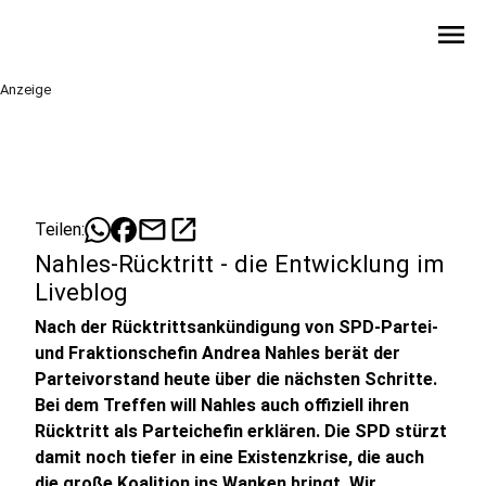
menu
Anzeige
mail
open_in_new
Teilen:
Nahles-Rücktritt - die Entwicklung im
Liveblog
Nach der Rücktrittsankündigung von SPD-Partei-
und Fraktionschefin Andrea Nahles berät der
Parteivorstand heute über die nächsten Schritte.
Bei dem Treffen will Nahles auch offiziell ihren
Rücktritt als Parteichefin erklären. Die SPD stürzt
damit noch tiefer in eine Existenzkrise, die auch
die große Koalition ins Wanken bringt. Wir