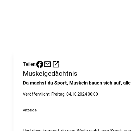
mail
open_in_new
Teilen:
Muskelgedächtnis
Da machst du Sport, Muskeln bauen sich auf, alles
Veröffentlicht:
Freitag, 04.10.2024 00:00
Anzeige
Und dann kommst du eine Weile nicht zum Sport, aus