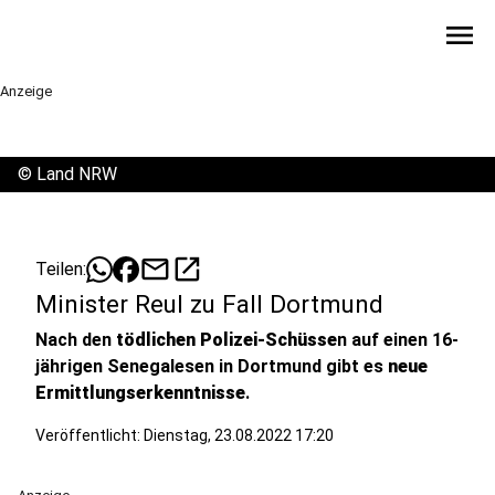
menu
Anzeige
©
Land NRW
mail
open_in_new
Teilen:
Minister Reul zu Fall Dortmund
Nach den
tödlichen Polizei-Schüsse
n auf einen 16-
jährigen Senegalesen in Dortmund gibt es
neue
Ermittlungserkenntnisse
.
Veröffentlicht:
Dienstag, 23.08.2022 17:20