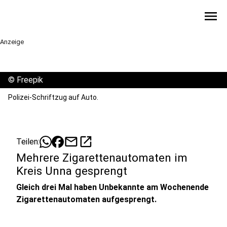
menu
Anzeige
©
Freepik
Polizei-Schriftzug auf Auto.
mail
open_in_new
Teilen:
Mehrere Zigarettenautomaten im
Kreis Unna gesprengt
Gleich drei Mal haben Unbekannte am Wochenende
Zigarettenautomaten aufgesprengt.