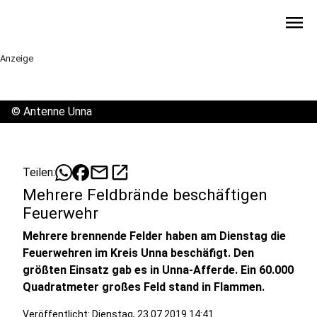
menu
Anzeige
©
Antenne Unna
mail
open_in_new
Teilen:
Mehrere Feldbrände beschäftigen
Feuerwehr
Mehrere brennende Felder haben am Dienstag die
Feuerwehren im Kreis Unna beschäfigt. Den
größten Einsatz gab es in Unna-Afferde. Ein 60.000
Quadratmeter großes Feld stand in Flammen.
Veröffentlicht:
Dienstag, 23.07.2019 14:41