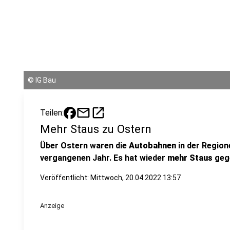
©
IG Bau
mail
open_in_new
Teilen:
Mehr Staus zu Ostern
Über Ostern waren die
Autobahnen
in der Region
vergangenen Jahr. Es hat wieder
mehr Staus
gege
Veröffentlicht:
Mittwoch, 20.04.2022 13:57
Anzeige