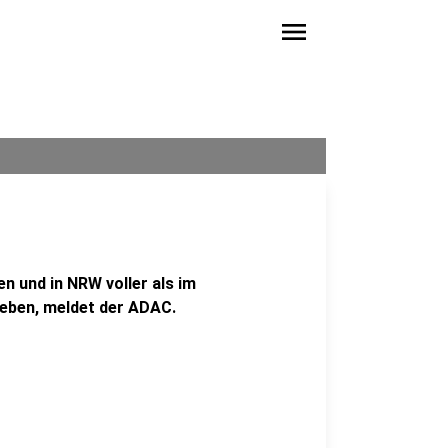
menu
en und in NRW voller als im
ben, meldet der ADAC.