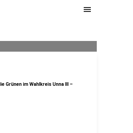
menu
 die Grünen im Wahlkreis Unna III –