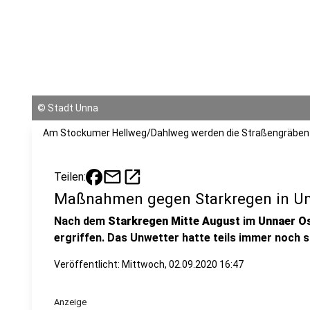
©
Stadt Unna
Am Stockumer Hellweg/Dahlweg werden die Straßengräben 
mail
open_in_new
Teilen:
Maßnahmen gegen Starkregen in U
Nach dem
Starkregen Mitte August
im
Unnaer O
ergriffen. Das Unwetter hatte teils immer noch s
Veröffentlicht:
Mittwoch, 02.09.2020 16:47
Anzeige