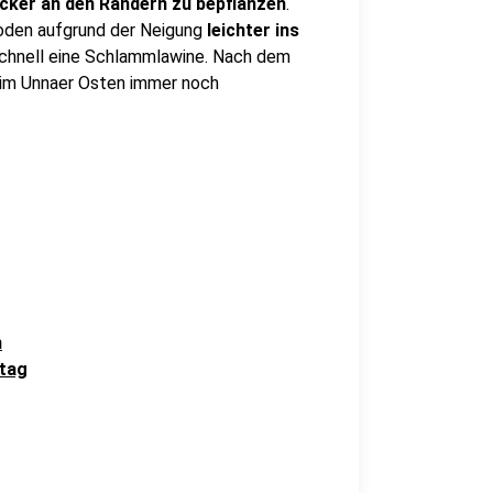
cker an den Rändern zu bepflanzen
.
oden aufgrund der Neigung
leichter ins
schnell eine Schlammlawine. Nach dem
n im Unnaer Osten immer noch
n
stag