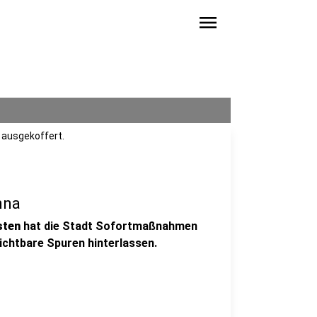
menu
ausgekoffert.
nna
sten
hat die Stadt Sofortmaßnahmen
ichtbare Spuren hinterlassen.