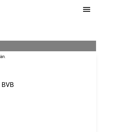
menu
än.
m BVB