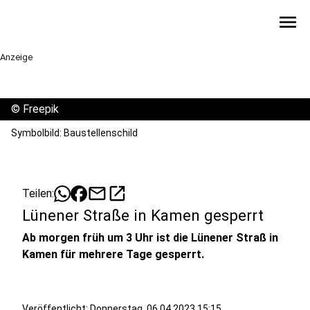
menu
Anzeige
©
Freepik
Symbolbild: Baustellenschild
mail
open_in_new
Teilen:
Lünener Straße in Kamen gesperrt
Ab morgen früh um 3 Uhr ist die Lünener Straß in
Kamen für mehrere Tage gesperrt.
Veröffentlicht:
Donnerstag, 06.04.2023 15:15