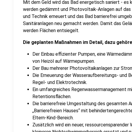
Mit dem Geld wird das Bad energetisch saniert - e
werden gedämmt und Photovoltaik-Anlagen auf das 
und Technik erneuert und das Bad barrierefrei umge
Sanitäranlagen neu gemacht werden. Damit das Gel
werden Flächen entsiegelt.
Die geplanten Maßnahmen im Detail, dazu gehör
Der Einbau effizienter Pumpen, eine Wärmedäm
von Heizöl auf Wärmepumpen.
Der Bau mehrerer Photovoltaikanlagen zur Str
Die Erneuerung der Wasseraufbereitungs- und B
Regel- und Elektrotechnik.
Ein umfangreiches Regenwassermanagement mi
Retentionsflächen.
Die barrierefreie Umgestaltung des gesamten Are
„Barrierefreien Hauses“ mit behindertengerecht
Eltern-Kind-Bereich.
Zusätzlich wird ein neuer, ressourcensparender 
kleineren Nichtschwimmerbereich ersetzt und r