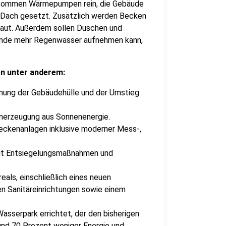
s kommen Wärmepumpen rein, die Gebäude
Dach gesetzt. Zusätzlich werden Becken
baut. Außerdem sollen Duschen und
ände mehr Regenwasser aufnehmen kann,
en unter anderem:
mung der Gebäudehülle und der Umstieg
omerzeugung aus Sonnenenergie.
eckenanlagen inklusive moderner Mess-,
t Entsiegelungsmaßnahmen und
als, einschließlich eines neuen
en Sanitäreinrichtungen sowie einem
Wasserpark errichtet, der den bisherigen
und 70 Prozent weniger Energie und