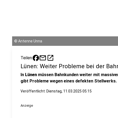
©
Antenne Unna
mail
open_in_new
Teilen:
Lünen: Weiter Probleme bei der Bah
In
Lünen
müssen Bahnkunden weiter mit massiv
gibt Probleme wegen eines defekten Stellwerks.
Veröffentlicht:
Dienstag, 11.03.2025 05:15
Anzeige