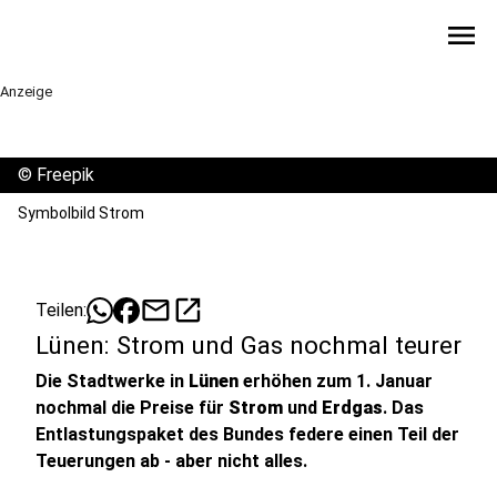
menu
Anzeige
©
Freepik
Symbolbild Strom
mail
open_in_new
Teilen:
Lünen: Strom und Gas nochmal teurer
Die Stadtwerke in
Lünen
erhöhen zum 1. Januar
nochmal die Preise für
Strom
und
Erdgas
. Das
Entlastungspaket des Bundes federe einen Teil der
Teuerungen ab - aber nicht alles.