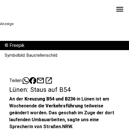
menu
Anzeige
©
Freepik
Symbolbild: Baustellenschild
mail
open_in_new
Teilen:
Lünen: Staus auf B54
An der
Kreuzung B54 und B236
in Lünen ist am
Wochenende die
Verkehrsführung
teilweise
geändert worden. Das geschah im Zuge der dort
laufenden Umbauarbeiten, sagte uns eine
Sprecherin von Straßen.NRW.