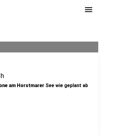
menu
ch
one am Horstmarer
See wie geplant ab