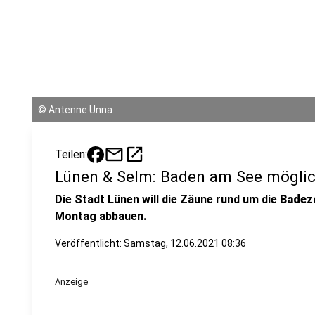
©
Antenne Unna
mail
open_in_new
Teilen:
Lünen & Selm: Baden am See mögli
Die Stadt Lünen will die Zäune rund um die
Badez
Montag abbauen.
Veröffentlicht:
Samstag, 12.06.2021 08:36
Anzeige