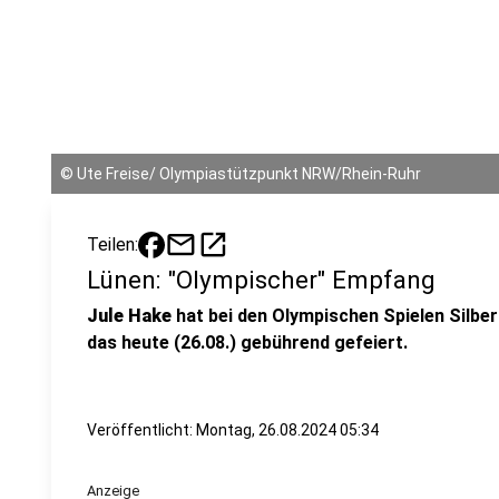
©
Ute Freise/ Olympiastützpunkt NRW/Rhein-Ruhr
mail
open_in_new
Teilen:
Lünen: "Olympischer" Empfang
Jule Hake
hat bei den Olympischen Spielen Silbe
das heute (26.08.) gebührend gefeiert.
Veröffentlicht:
Montag, 26.08.2024 05:34
Anzeige