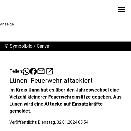
menu
Anzeige
©
Symbolbild / Canva
mail
open_in_new
Teilen:
Lünen: Feuerwehr attackiert
Im
Kreis Unna
hat es über den Jahreswechsel eine
Vielzahl kleinerer
Feuerwehreinsätze
gegeben. Aus
Lünen wird eine
Attacke auf Einsatzkräfte
gemeldet.
Veröffentlicht:
Dienstag, 02.01.2024 05:54