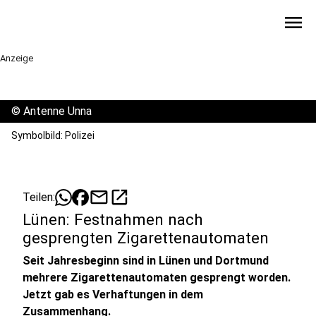
menu
Anzeige
©
Antenne Unna
Symbolbild: Polizei
mail
open_in_new
Teilen:
Lünen: Festnahmen nach
gesprengten Zigarettenautomaten
Seit Jahresbeginn sind in Lünen und Dortmund
mehrere Zigarettenautomaten gesprengt worden.
Jetzt gab es Verhaftungen in dem
Zusammenhang.