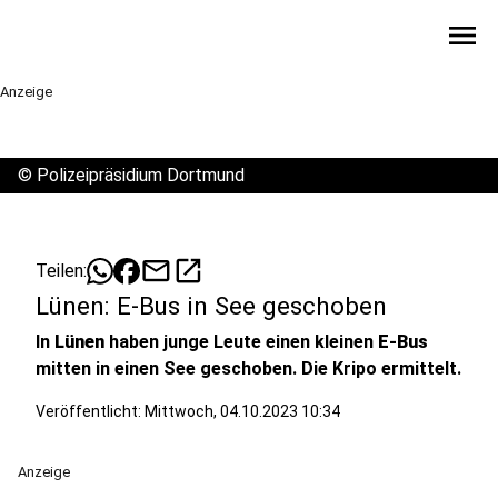
menu
Anzeige
©
Polizeipräsidium Dortmund
mail
open_in_new
Teilen:
Lünen: E-Bus in See geschoben
In
Lünen
haben junge Leute einen kleinen
E-Bus
mitten in einen See geschoben. Die Kripo ermittelt.
Veröffentlicht:
Mittwoch, 04.10.2023 10:34
Anzeige