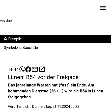
menu
Anzeige
©
Freepik
Symbolbild: Baustelle
mail
open_in_new
Teilen:
Lünen: B54 vor der Freigabe
Das
jahrelange Warten
hat (fast) ein Ende. Am
kommenden Dienstag (26.11.) wird die
B54
in Lünen
freigegeben.
Veröffentlicht:
Donnerstag, 21.11.2024 05:22