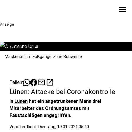
menu
Anzeige
©
Antenne Unna
Maskenpflicht Fußgängerzone Schwerte
mail
open_in_new
Teilen:
Lünen: Attacke bei Coronakontrolle
In
Lünen
hat ein
angetrunkener Mann
drei
Mitarbeiter des Ordnungsamtes mit
Faustschlägen
angegriffen.
Veröffentlicht:
Dienstag, 19.01.2021 05:40