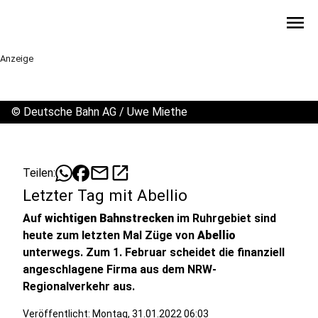
menu
Anzeige
©
Deutsche Bahn AG / Uwe Miethe
mail
open_in_new
Teilen:
Letzter Tag mit Abellio
Auf
wichtigen Bahnstrecken
im Ruhrgebiet sind
heute zum letzten Mal Züge von
Abellio
unterwegs. Zum 1. Februar scheidet die finanziell
angeschlagene Firma aus dem NRW-
Regionalverkehr aus.
Veröffentlicht:
Montag, 31.01.2022 06:03