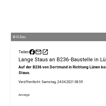
©
IG Bau
mail
open_in_new
Teilen:
Lange Staus an B236-Baustelle in L
Auf der B236 von Dortmund in Richtung Lünen k
Staus.
Veröffentlicht:
Samstag, 24.04.2021 08:59
Anzeige