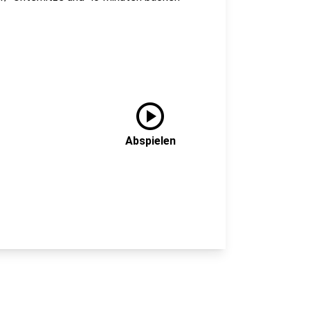
play_circle
Abspielen