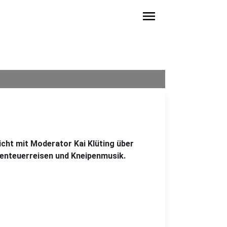
menu
icht mit Moderator Kai Klüting über
benteuerreisen und Kneipenmusik.