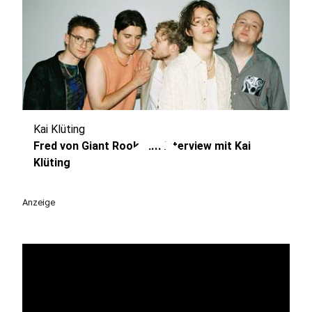
Kai Klüting
play_circle
Fred von Giant Rooks im Interview mit Kai
Klüting
Anzeige