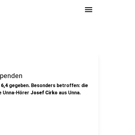
menu
Spenden
e
6,4
gegeben. Besonders betroffen: die
ne Unna-Hörer
Josef Cirko
aus Unna.