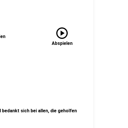
play_circle
fen
Abspielen
bedankt sich bei allen, die geholfen