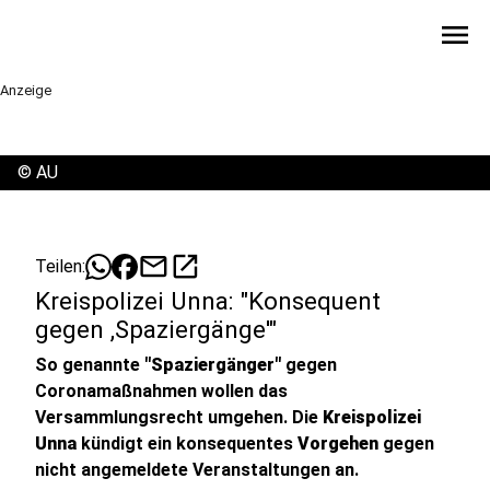
menu
Anzeige
©
AU
mail
open_in_new
Teilen:
Kreispolizei Unna: "Konsequent
gegen ,Spaziergänge'"
So genannte
"Spaziergänger"
gegen
Coronamaßnahmen wollen das
Versammlungsrecht umgehen. Die
Kreispolizei
Unna
kündigt ein konsequentes
Vorgehen
gegen
nicht angemeldete Veranstaltungen an.