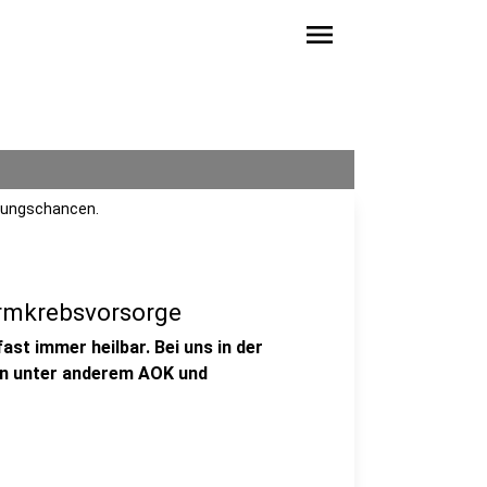
menu
ilungschancen.
armkrebsvorsorge
ast immer heilbar. Bei uns in der
en unter anderem AOK und