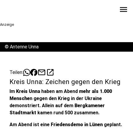
menu
Anzeige
©
Antenne Unna
mail
open_in_new
Teilen:
Kreis Unna: Zeichen gegen den Krieg
Im
Kreis Unna
haben am Abend
mehr als 1.000
Mensche
n gegen den Krieg in der Ukraine
demonstriert. Allein auf dem
Bergkamener
Stadtmarkt
kamen rund 500 zusammen.
Am Abend ist eine
Friedensdemo in Lünen
geplant.