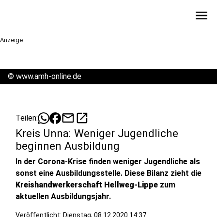
menu
Anzeige
©
www.amh-online.de
mail
open_in_new
Teilen:
Kreis Unna: Weniger Jugendliche
beginnen Ausbildung
In der Corona-Krise finden weniger Jugendliche als
sonst eine Ausbildungsstelle. Diese Bilanz zieht die
Kreishandwerkerschaft Hellweg-Lippe
zum
aktuellen Ausbildungsjahr.
Veröffentlicht:
Dienstag, 08.12.2020 14:37