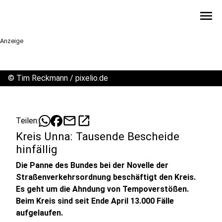
menu
Anzeige
©
Tim Reckmann / pixelio.de
mail
open_in_new
Teilen:
Kreis Unna: Tausende Bescheide
hinfällig
Die Panne des Bundes bei der Novelle der
Straßenverkehrsordnung beschäftigt den Kreis.
Es geht um die Ahndung von Tempoverstößen.
Beim Kreis sind seit Ende April 13.000 Fälle
aufgelaufen.